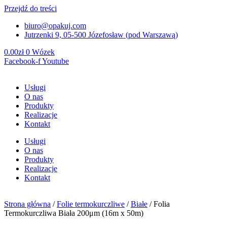
Przejdź do treści
biuro@opakuj.com
Jutrzenki 9, 05-500 Józefosław (pod Warszawą)
0.00
zł
0
Wózek
Facebook-f
Youtube
Usługi
O nas
Produkty
Realizacje
Kontakt
Usługi
O nas
Produkty
Realizacje
Kontakt
Strona główna
/
Folie termokurczliwe
/
Białe
/ Folia
Termokurczliwa Biała 200μm (16m x 50m)