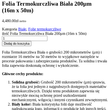
Folia Termokurczliwa Biała 200μm
(16m x 50m)
4,480.00
zł
netto
Kategoria
Białe
,
Folie termokurczliwe
ilość Folia Termokurczliwa Biała 200μm (16m x 50m)
Dodaj do koszyka
Folia Termokurczliwa Biała o grubości 200 mikrometrów (μm) i
rozmiarze 16 metrów na 50 metrów to wyjątkowe narzędzie w
procesie pakowania i zabezpieczania produktów. Ta solidna i trwała
folia zapewnia doskonałą ochronę i wykończenie.
Główne cechy produktu:
Solidna grubość:
Grubość 200 mikrometrów (μm) sprawia,
że ta folia jest jednym z najgrubszych dostępnych materiałów
termokurczliwych. Dzięki temu produktom zapewnia się
niezwykle mocną ochronę przed uszkodzeniami
mechanicznymi, wilgocią i innymi czynnikami zewnętrznymi.
Biały kolor:
Biała kolorystyka folii daje możliwość
nadrukowania logo, informacji o produkcie lub innych treści,