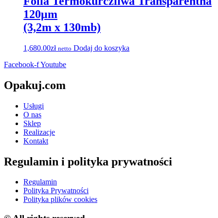
Folia Termokurczliwa Transparentna
120μm
(3,2m x 130mb)
1,680.00
zł
Dodaj do koszyka
netto
Facebook-f
Youtube
Opakuj.com
Usługi
O nas
Sklep
Realizacje
Kontakt
Regulamin i polityka prywatności
Regulamin
Polityka Prywatności
Polityka plików cookies